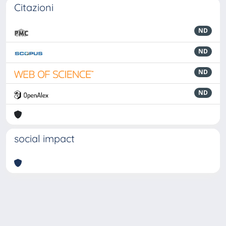
Citazioni
ND
ND
ND
ND
social impact