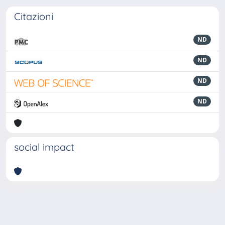
Citazioni
ND
ND
ND
ND
social impact