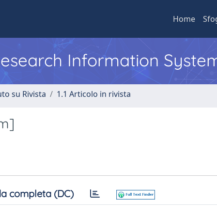
Home
Sfo
 Research Information Syste
to su Rivista
1.1 Articolo in rivista
um]
a completa (DC)