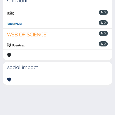
Citazioni
ND
ND
ND
ND
social impact