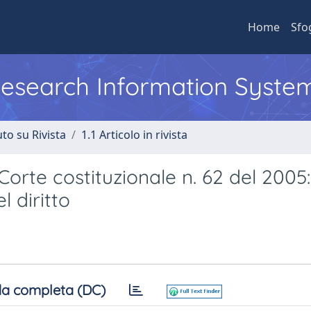
Home
Sfo
 Research Information Syste
to su Rivista
1.1 Articolo in rivista
orte costituzionale n. 62 del 2005:
l diritto
a completa (DC)