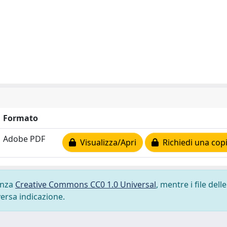
Formato
Adobe PDF
Visualizza/Apri
Richiedi una cop
cenza
Creative Commons CC0 1.0 Universal
, mentre i file delle
versa indicazione.