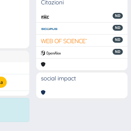
Citazioni
ND
ND
ND
ND
social impact
ia