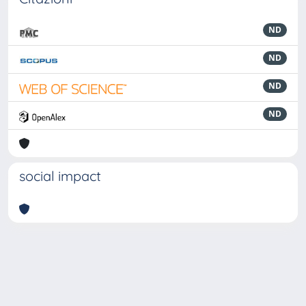
ND
ND
ND
ND
social impact