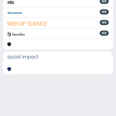
ND
ND
ND
ND
social impact
Powered by
IRIS
-
about IRIS
-