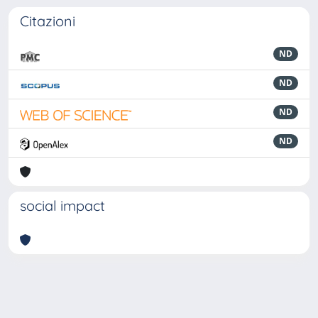
Citazioni
ND
ND
ND
ND
social impact