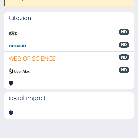
Citazioni
ND
ND
ND
ND
social impact