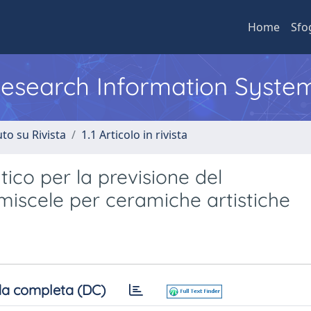
Home
Sfo
 Research Information Syste
to su Rivista
1.1 Articolo in rivista
co per la previsione del
iscele per ceramiche artistiche
a completa (DC)