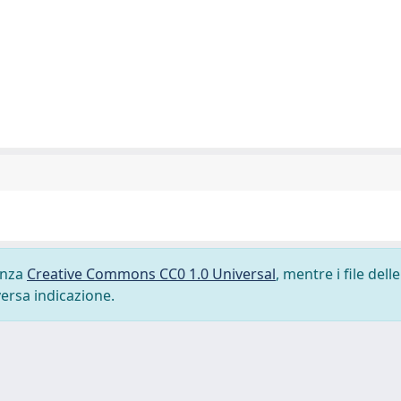
cenza
Creative Commons CC0 1.0 Universal
, mentre i file delle
versa indicazione.