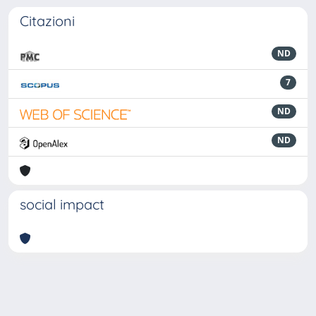
Citazioni
ND
7
ND
ND
social impact