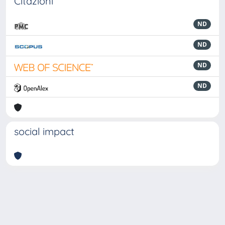
Citazioni
ND
ND
ND
ND
social impact