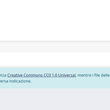
cenza
Creative Commons CC0 1.0 Universal
, mentre i file delle
versa indicazione.