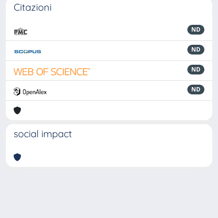
Citazioni
ND
ND
ND
ND
social impact