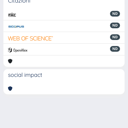
Citazioni
ND
ND
ND
ND
social impact