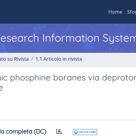
Home
Sfo
 Research Information Syste
to su Rivista
1.1 Articolo in rivista
enic phosphine boranes via deproto
e
a completa (DC)