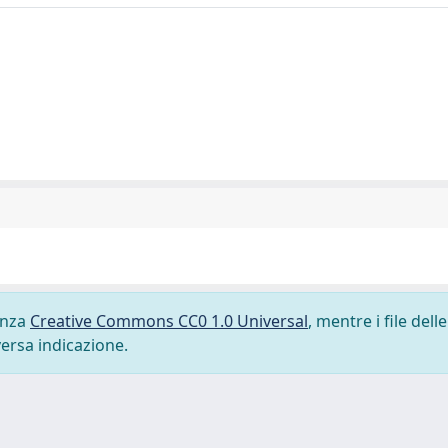
cenza
Creative Commons CC0 1.0 Universal
, mentre i file delle
versa indicazione.