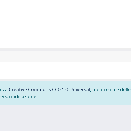
cenza
Creative Commons CC0 1.0 Universal
, mentre i file delle
versa indicazione.