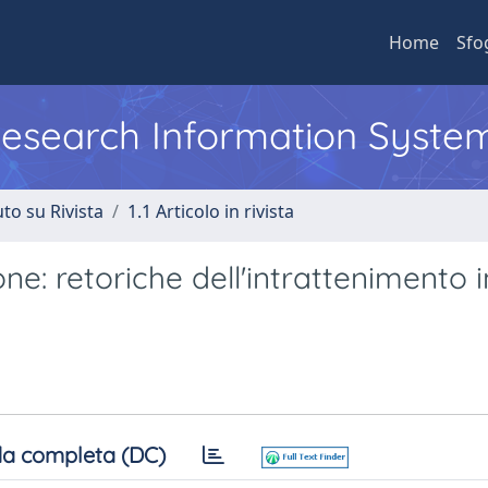
Home
Sfo
 Research Information Syste
to su Rivista
1.1 Articolo in rivista
one: retoriche dell'intrattenimento i
a completa (DC)