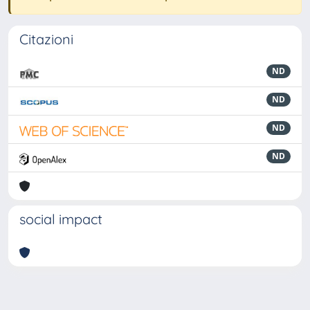
Citazioni
ND
ND
ND
ND
social impact