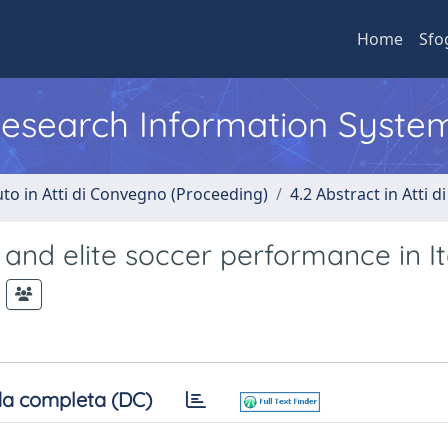
Home
Sfo
 Research Information Syste
uto in Atti di Convegno (Proceeding)
4.2 Abstract in Atti 
nd elite soccer performance in It
a completa (DC)