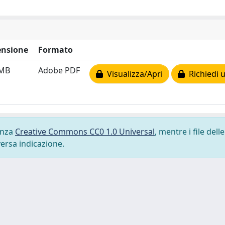
nsione
Formato
 MB
Adobe PDF
Visualizza/Apri
Richiedi 
cenza
Creative Commons CC0 1.0 Universal
, mentre i file delle
versa indicazione.
-
Privacy