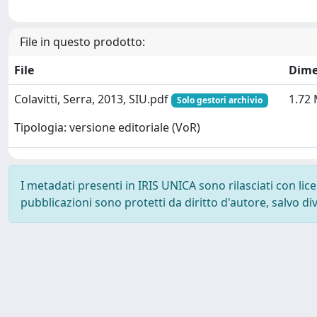
File in questo prodotto:
File
Dime
Colavitti, Serra, 2013, SIU.pdf
1.72
Solo gestori archivio
Tipologia: versione editoriale (VoR)
I metadati presenti in IRIS UNICA sono rilasciati con li
pubblicazioni sono protetti da diritto d'autore, salvo di
Powered by
IRIS
-
about IRIS
-
Utilizzo dei cookie