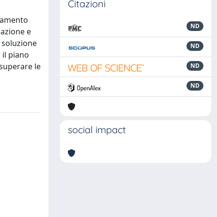
Citazioni
oramento
ND
cazione e
a soluzione
ND
 il piano
 superare le
ND
ND
social impact