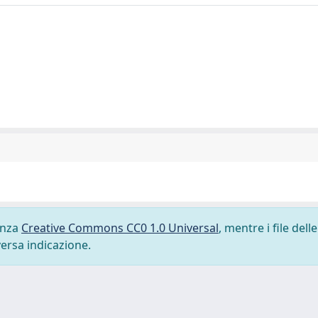
cenza
Creative Commons CC0 1.0 Universal
, mentre i file delle
versa indicazione.