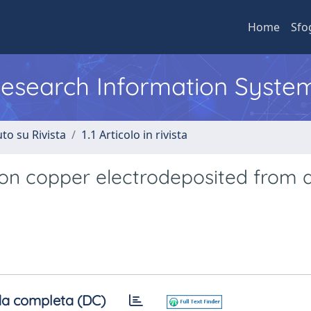
Home
Sfo
 Research Information Syste
to su Rivista
1.1 Articolo in rivista
s on copper electrodeposited from 
a completa (DC)