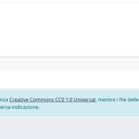
cenza
Creative Commons CC0 1.0 Universal
, mentre i file delle
versa indicazione.