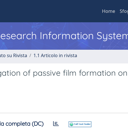
Home
Sfo
 Research Information Syste
to su Rivista
1.1 Articolo in rivista
ation of passive film formation on
a completa (DC)