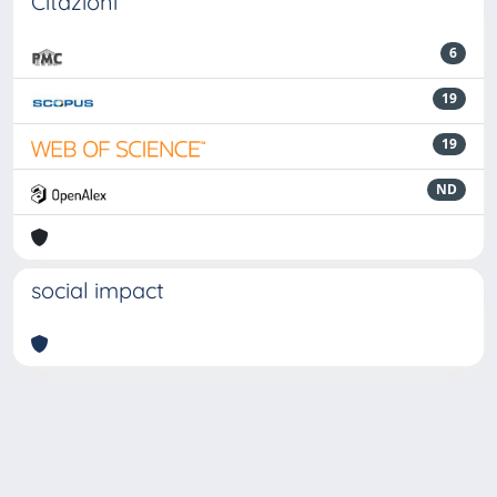
Citazioni
6
19
19
ND
social impact