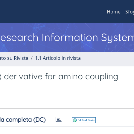
Home
Sfo
 Research Information Syste
to su Rivista
1.1 Articolo in rivista
) derivative for amino coupling
a completa (DC)