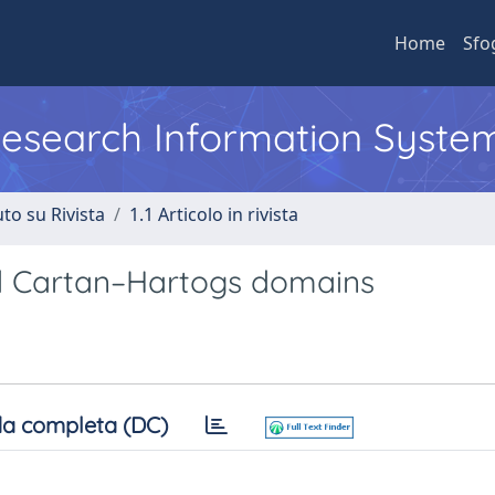
Home
Sfo
 Research Information Syste
to su Rivista
1.1 Articolo in rivista
d Cartan–Hartogs domains
a completa (DC)