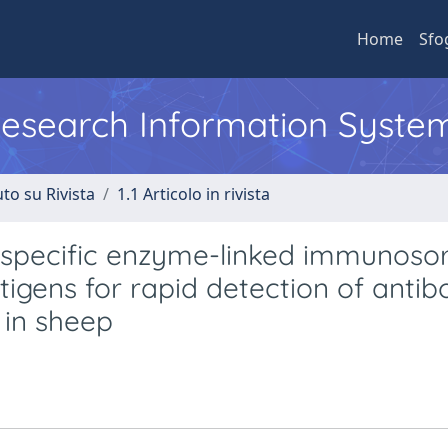
Home
Sfo
 Research Information Syste
to su Rivista
1.1 Articolo in rivista
 specific enzyme-linked immunoso
gens for rapid detection of antib
 in sheep