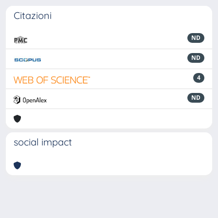
Citazioni
ND
ND
4
ND
social impact