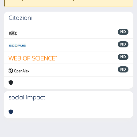
Citazioni
ND
ND
ND
ND
social impact