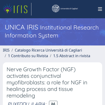
UNICA IRIS
Institutional Research
Information System
IRIS
Catalogo Ricerca Università di Cagliari
1 Contributo su Rivista
1.5 Abstract in rivista
Nerve Growth Factor (NGF)
activates conjunctival
myofibroblasts: a role for NGF in
healing process and tissue
remodeling
PUXEDDU, ILARIA
;