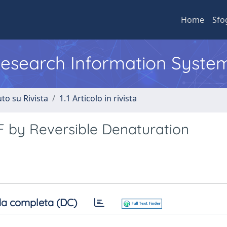
Home
Sfo
 Research Information Syste
to su Rivista
1.1 Articolo in rivista
SF by Reversible Denaturation
a completa (DC)