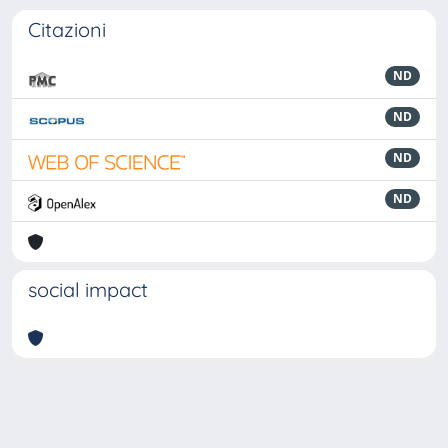
Citazioni
ND
ND
ND
ND
social impact