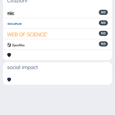
Citazioni
ND
ND
ND
ND
social impact