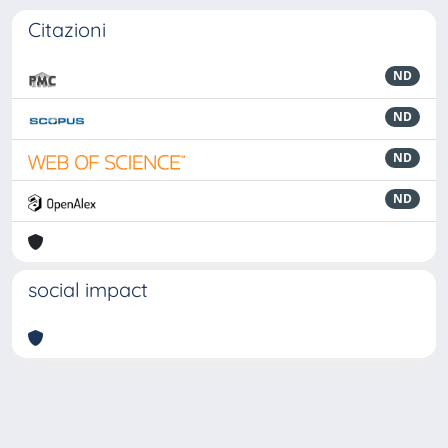
Citazioni
ND
ND
ND
ND
social impact