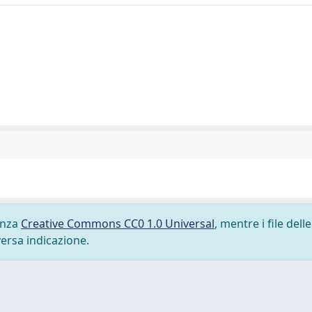
cenza
Creative Commons CC0 1.0 Universal
, mentre i file delle
versa indicazione.