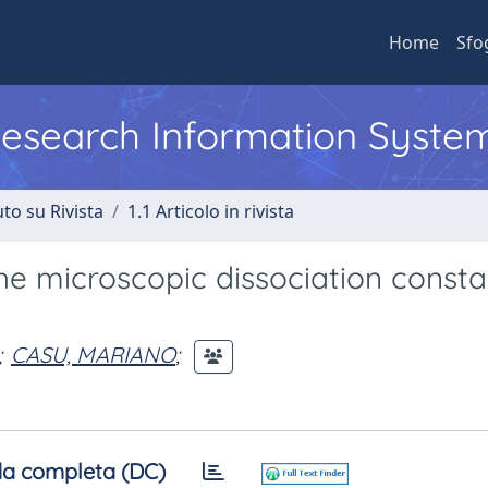
Home
Sfo
 Research Information Syste
to su Rivista
1.1 Articolo in rivista
e microscopic dissociation consta
;
CASU, MARIANO
;
a completa (DC)