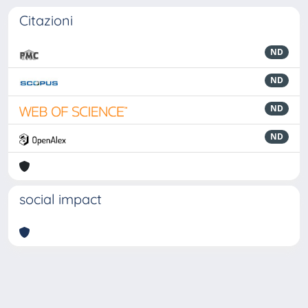
Citazioni
ND
ND
ND
ND
social impact