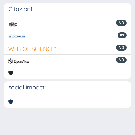
Citazioni
ND
81
ND
ND
social impact