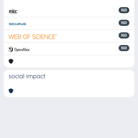
ND
ND
ND
ND
social impact