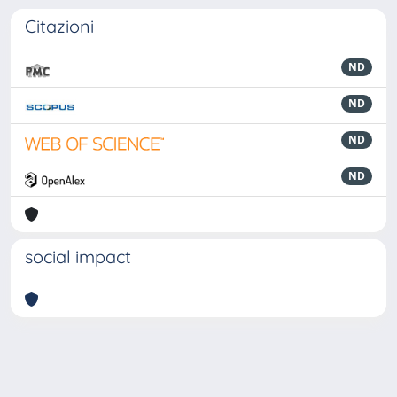
Citazioni
ND
ND
ND
ND
social impact