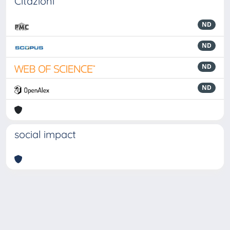
Citazioni
ND
ND
ND
ND
social impact