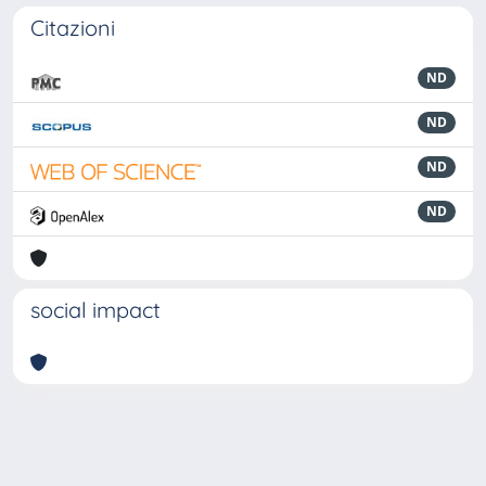
Citazioni
ND
ND
ND
ND
social impact