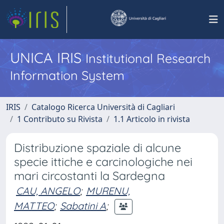
UNICA IRIS
Institutional Research
Information System
IRIS
Catalogo Ricerca Università di Cagliari
1 Contributo su Rivista
1.1 Articolo in rivista
Distribuzione spaziale di alcune
specie ittiche e carcinologiche nei
mari circostanti la Sardegna
CAU, ANGELO
;
MURENU,
MATTEO
;
Sabatini A
;