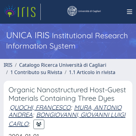
UNICA IRIS
Institutional Research
Information System
IRIS
Catalogo Ricerca Università di Cagliari
1 Contributo su Rivista
1.1 Articolo in rivista
Organic Nanostructured Host-Guest
Materials Containing Three Dyes
QUOCHI, FRANCESCO
;
MURA, ANTONIO
ANDREA
;
BONGIOVANNI, GIOVANNI LUIGI
CARLO
;