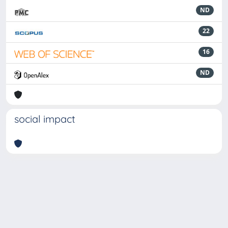
ND
22
16
ND
social impact