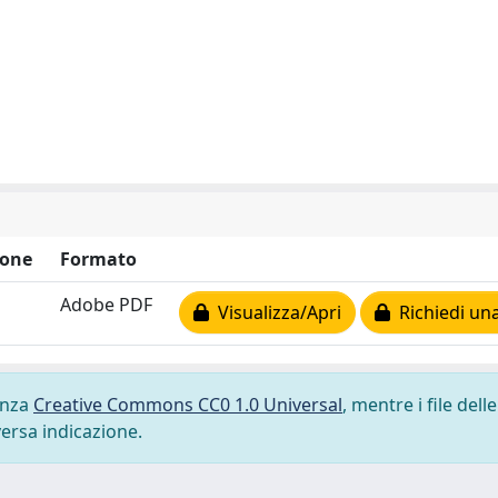
ione
Formato
Adobe PDF
Visualizza/Apri
Richiedi una
cenza
Creative Commons CC0 1.0 Universal
, mentre i file delle
versa indicazione.