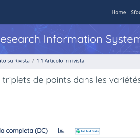
Home
Sfo
 Research Information Syste
to su Rivista
1.1 Articolo in rivista
iplets de points dans les variété
a completa (DC)