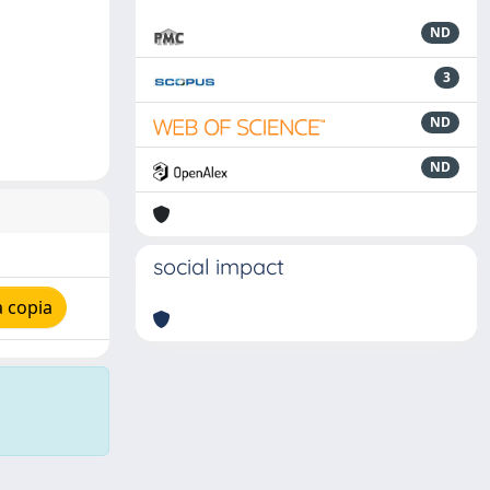
ND
3
ND
ND
social impact
 copia