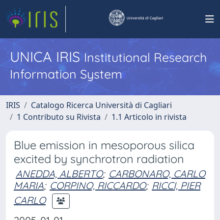
UNICA IRIS
Institutional Research
Information System
IRIS
Catalogo Ricerca Università di Cagliari
1 Contributo su Rivista
1.1 Articolo in rivista
Blue emission in mesoporous silica
excited by synchrotron radiation
ANEDDA, ALBERTO
;
CARBONARO, CARLO
MARIA
;
CORPINO, RICCARDO
;
RICCI, PIER
CARLO