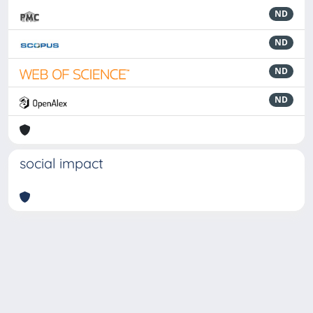
ND
ND
ND
ND
social impact