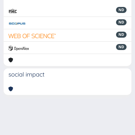
ND
ND
ND
ND
social impact