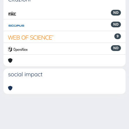
ND
ND
9
ND
social impact