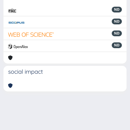
ND
ND
ND
ND
social impact