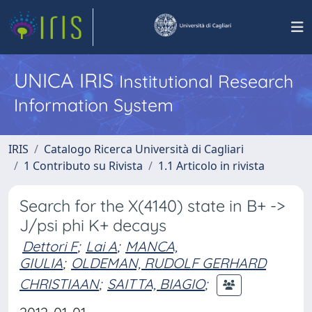
UNICA IRIS
Institutional Research
Information System
IRIS
Catalogo Ricerca Università di Cagliari
1 Contributo su Rivista
1.1 Articolo in rivista
Search for the X(4140) state in B+ ->
J/psi phi K+ decays
Dettori F
;
Lai A
;
MANCA,
GIULIA
;
OLDEMAN, RUDOLF GERHARD
CHRISTIAAN
;
SAITTA, BIAGIO
;