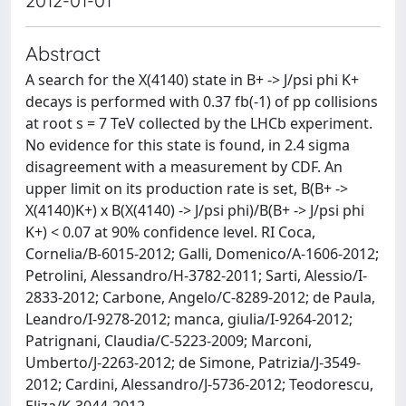
2012-01-01
Abstract
A search for the X(4140) state in B+ -> J/psi phi K+
decays is performed with 0.37 fb(-1) of pp collisions
at root s = 7 TeV collected by the LHCb experiment.
No evidence for this state is found, in 2.4 sigma
disagreement with a measurement by CDF. An
upper limit on its production rate is set, B(B+ ->
X(4140)K+) x B(X(4140) -> J/psi phi)/B(B+ -> J/psi phi
K+) < 0.07 at 90% confidence level. RI Coca,
Cornelia/B-6015-2012; Galli, Domenico/A-1606-2012;
Petrolini, Alessandro/H-3782-2011; Sarti, Alessio/I-
2833-2012; Carbone, Angelo/C-8289-2012; de Paula,
Leandro/I-9278-2012; manca, giulia/I-9264-2012;
Patrignani, Claudia/C-5223-2009; Marconi,
Umberto/J-2263-2012; de Simone, Patrizia/J-3549-
2012; Cardini, Alessandro/J-5736-2012; Teodorescu,