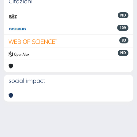
Citazioni
ND
109
83
ND
social impact