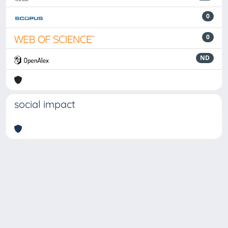
0
0
ND
social impact
Powered by
IRIS
-
about IRIS
-