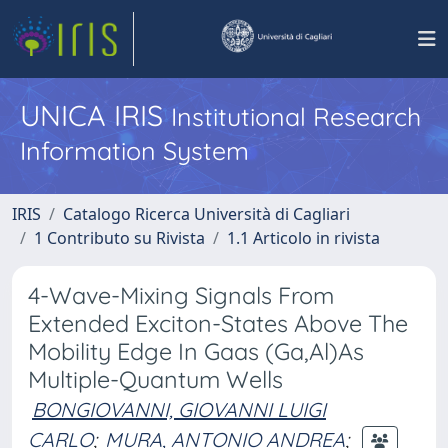
UNICA IRIS
Institutional Research
Information System
IRIS
Catalogo Ricerca Università di Cagliari
1 Contributo su Rivista
1.1 Articolo in rivista
4-Wave-Mixing Signals From
Extended Exciton-States Above The
Mobility Edge In Gaas (Ga,Al)As
Multiple-Quantum Wells
BONGIOVANNI, GIOVANNI LUIGI
CARLO
;
MURA, ANTONIO ANDREA
;